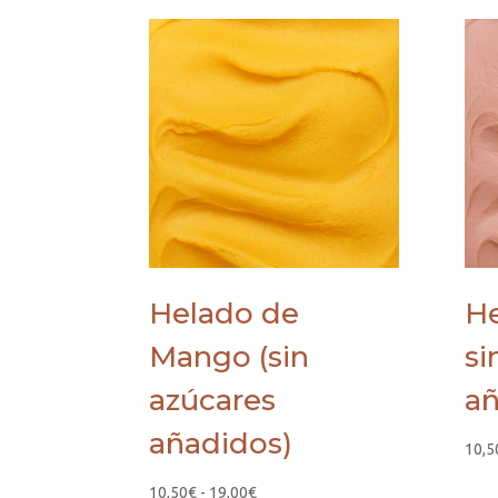
Helado de
He
Mango (sin
si
azúcares
añ
añadidos)
10,5
Rango
10,50
€
-
19,00
€