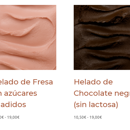
lado de Fresa
Helado de
n azúcares
Chocolate neg
adidos
(sin lactosa)
Rango
Rango
0
€
-
19,00
€
10,50
€
-
19,00
€
de
de