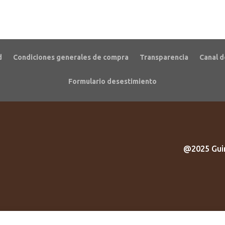
precios:
precios:
desde
desde
10,50€
10,50€
hasta
hasta
19,00€
19,00€
d
Condiciones generales de compra
Transparencia
Canal d
Formulario desestimiento
@2025 Guir