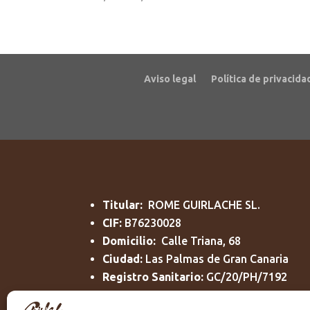
de
precios:
desde
10,50€
hasta
Aviso legal
Política de privacida
19,00€
Titular:
ROME GUIRLACHE SL.
CIF:
B76230028
Domicilio:
Calle Triana, 68
Ciudad:
Las Palmas de Gran Canaria
Registro Sanitario:
GC/20/PH/7192