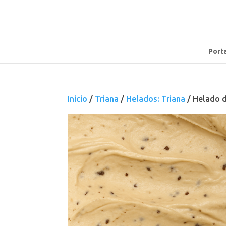
Port
Inicio
/
Triana
/
Helados: Triana
/ Helado 