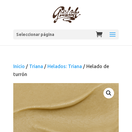
Seleccionar página
Inicio
/
Triana
/
Helados: Triana
/ Helado de
turrón