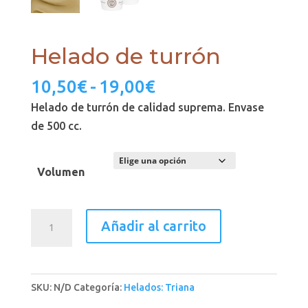
Helado de turrón
Rango
10,50
€
-
19,00
€
de
Helado de turrón de calidad suprema. Envase
precios:
de 500 cc.
desde
10,50€
Volumen
hasta
19,00€
Helado
Añadir al carrito
de
turrón
cantidad
SKU:
N/D
Categoría:
Helados: Triana