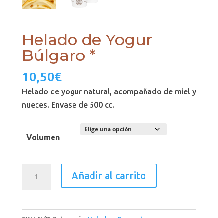
Helado de Yogur
Búlgaro *
10,50
€
Helado de yogur natural, acompañado de miel y
nueces. Envase de 500 cc.
Volumen
Helado
Añadir al carrito
de
Yogur
Búlgaro