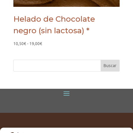
Helado de Chocolate
negro (sin lactosa) *
Rango
10,50
€
-
19,00
€
de
precios:
desde
10,50€
hasta
19,00€