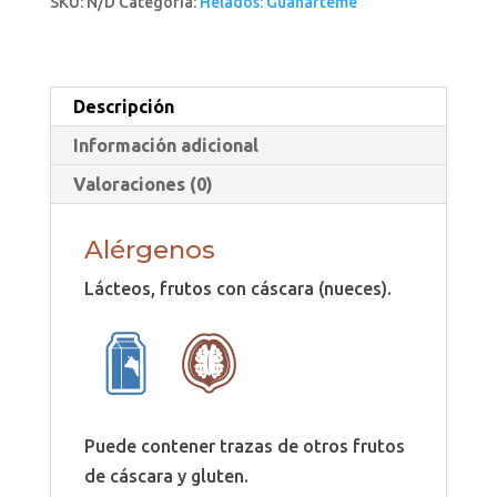
SKU:
N/D
Categoría:
Helados: Guanarteme
*
cantidad
Descripción
Información adicional
Valoraciones (0)
Alérgenos
Lácteos, frutos con cáscara (nueces).
Puede contener trazas de otros frutos
de cáscara y gluten.