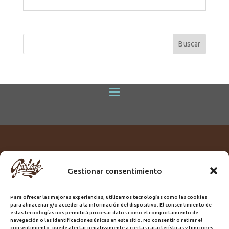
Gestionar consentimiento
Titular:
ROME GUIRLACHE SL.
CIF:
B76230028
Para ofrecer las mejores experiencias, utilizamos tecnologías como las cookies
Domicilio:
Calle Triana, 68
para almacenar y/o acceder a la información del dispositivo. El consentimiento de
Ciudad:
Las Palmas de Gran Canaria
estas tecnologías nos permitirá procesar datos como el comportamiento de
navegación o las identificaciones únicas en este sitio. No consentir o retirar el
Registro Sanitario:
GC/20/PH/7192
consentimiento, puede afectar negativamente a ciertas características y funciones.