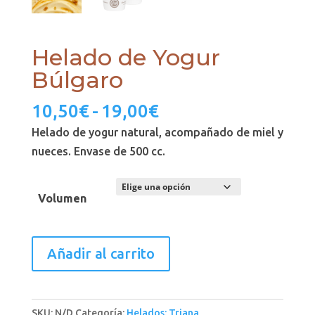
Helado de Yogur
Búlgaro
Rango
10,50
€
-
19,00
€
de
Helado de yogur natural, acompañado de miel y
precios:
nueces. Envase de 500 cc.
desde
10,50€
Volumen
hasta
19,00€
Helado
Añadir al carrito
de
Yogur
Búlgaro
SKU:
N/D
Categoría:
Helados: Triana