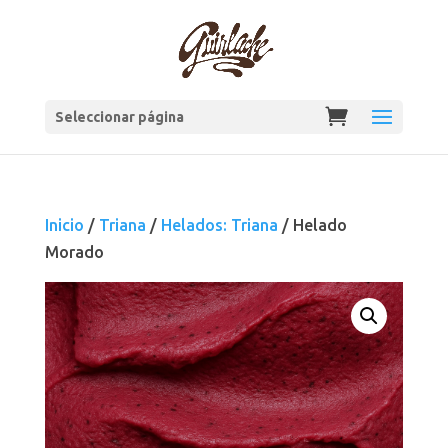
Seleccionar página
Inicio
/
Triana
/
Helados: Triana
/ Helado
Morado