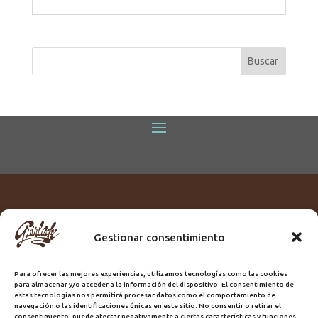
Gestionar consentimiento
Titular:
ROME GUIRLACHE SL.
CIF:
B76230028
Para ofrecer las mejores experiencias, utilizamos tecnologías como las cookies
Domicilio:
Calle Triana, 68
para almacenar y/o acceder a la información del dispositivo. El consentimiento de
Ciudad:
Las Palmas de Gran Canaria
estas tecnologías nos permitirá procesar datos como el comportamiento de
navegación o las identificaciones únicas en este sitio. No consentir o retirar el
Registro Sanitario:
GC/20/PH/7192
consentimiento, puede afectar negativamente a ciertas características y funciones.