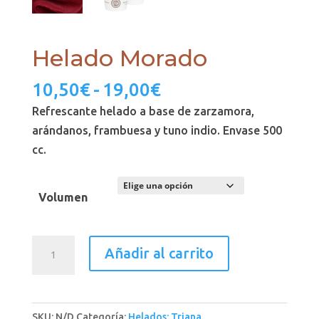
Helado Morado
Rango
10,50
€
-
19,00
€
de
Refrescante helado a base de zarzamora,
precios:
arándanos, frambuesa y tuno indio. Envase 500
desde
cc.
10,50€
hasta
Volumen
19,00€
Helado
Añadir al carrito
Morado
cantidad
SKU:
N/D
Categoría:
Helados: Triana