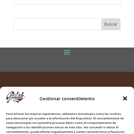
Gestionar consentimiento
Titular:
ROME GUIRLACHE SL.
CIF:
B76230028
Para ofrecer las mejores experiencias, utilizamos tecnologías como las cookies
Domicilio:
Calle Triana, 68
para almacenar y/o acceder a la información del dispositivo. El consentimiento de
Ciudad:
Las Palmas de Gran Canaria
estas tecnologías nos permitirá procesar datos como el comportamiento de
navegación o las identificaciones únicas en este sitio. No consentir o retirar el
Registro Sanitario:
GC/20/PH/7192
consentimiento, puede afectar negativamente a ciertas características y funciones.