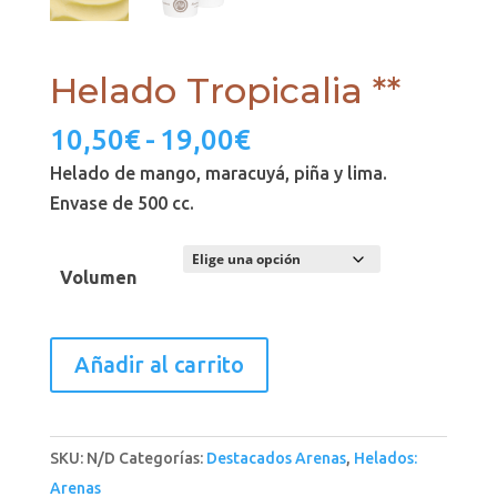
Helado Tropicalia **
Rango
10,50
€
-
19,00
€
de
Helado de mango, maracuyá, piña y lima.
precios:
Envase de 500 cc.
desde
10,50€
Volumen
hasta
19,00€
Helado
Añadir al carrito
Tropicalia
**
cantidad
SKU:
N/D
Categorías:
Destacados Arenas
,
Helados:
Arenas