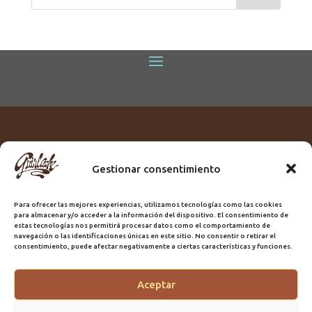
Gestionar consentimiento
Titular:
ROME GUIRLACHE SL.
CIF:
B76230028
Para ofrecer las mejores experiencias, utilizamos tecnologías como las cookies
Domicilio:
Calle Triana, 68
para almacenar y/o acceder a la información del dispositivo. El consentimiento de
Ciudad:
Las Palmas de Gran Canaria
estas tecnologías nos permitirá procesar datos como el comportamiento de
navegación o las identificaciones únicas en este sitio. No consentir o retirar el
Registro Sanitario:
GC/20/PH/7192
consentimiento, puede afectar negativamente a ciertas características y funciones.
Aceptar
@2025 Guirlache | Mantenimiento CLYMA Informática