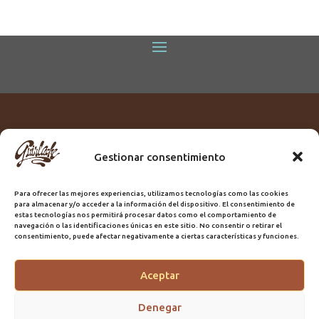
Gestionar consentimiento
Titular:
ROME GUIRLACHE SL.
CIF:
B76230028
Para ofrecer las mejores experiencias, utilizamos tecnologías como las cookies
Domicilio:
Calle Triana, 68
para almacenar y/o acceder a la información del dispositivo. El consentimiento de
Ciudad:
Las Palmas de Gran Canaria
estas tecnologías nos permitirá procesar datos como el comportamiento de
navegación o las identificaciones únicas en este sitio. No consentir o retirar el
Registro Sanitario:
GC/20/PH/7192
consentimiento, puede afectar negativamente a ciertas características y funciones.
Aceptar
@2025 Guirlache | Mantenimiento CLYMA Informática
Denegar