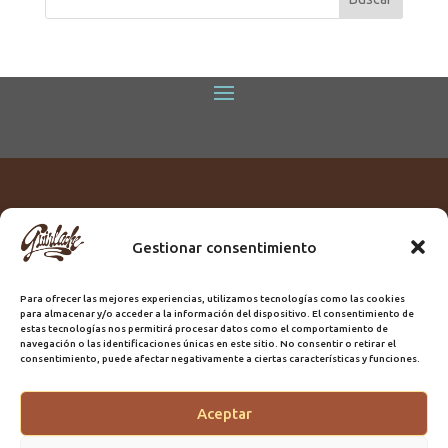
Gestionar consentimiento
Titular:
ROME GUIRLACHE SL.
CIF:
B76230028
Para ofrecer las mejores experiencias, utilizamos tecnologías como las cookies
Domicilio:
Calle Triana, 68
para almacenar y/o acceder a la información del dispositivo. El consentimiento de
Ciudad:
Las Palmas de Gran Canaria
estas tecnologías nos permitirá procesar datos como el comportamiento de
navegación o las identificaciones únicas en este sitio. No consentir o retirar el
Registro Sanitario:
GC/20/PH/7192
consentimiento, puede afectar negativamente a ciertas características y funciones.
Aceptar
@2025 Guirlache | Mantenimiento CLYMA Informática