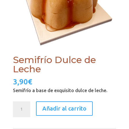
Semifrío Dulce de
Leche
3,90
€
Semifrío a base de exquisito dulce de leche.
Semifrío
Añadir al carrito
Dulce
de
Leche