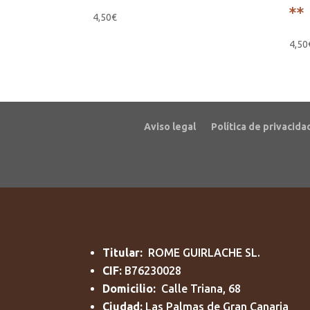
**
4,50
€
4,50
Aviso legal
Política de privacida
Titular:
ROME GUIRLACHE SL.
CIF:
B76230028
Domicilio:
Calle Triana, 68
Ciudad:
Las Palmas de Gran Canaria