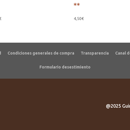
**
€
4,50
€
d
Condiciones generales de compra
Transparencia
Canal d
Formulario desestimiento
@2025 Guir