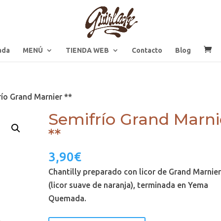
ada
MENÚ
TIENDA WEB
Contacto
Blog
río Grand Marnier **
Semifrío Grand Marni
**
3,90
€
Chantilly preparado con licor de Grand Marnie
(licor suave de naranja), terminada en Yema
Quemada.