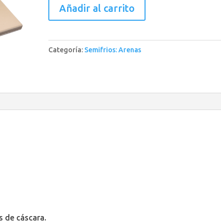
Semifrío
Añadir al carrito
Grand
Marnier
**
Categoría:
Semifrios: Arenas
cantidad
s de cáscara.