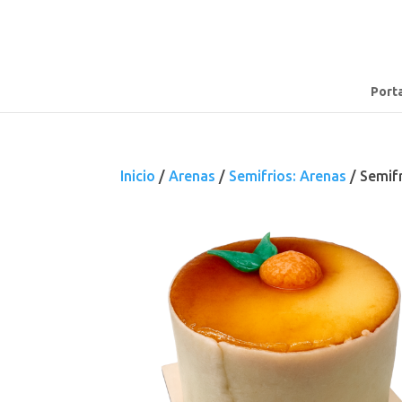
Port
Inicio
/
Arenas
/
Semifrios: Arenas
/ Semif