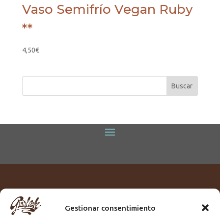
Vaso Semifrío Vegan Ruby
**
4,50
€
Gestionar consentimiento
Titular:
ROME GUIRLACHE SL.