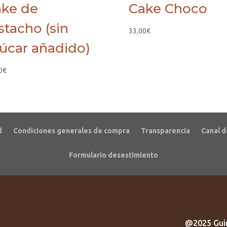
ke de
Cake Choco
stacho (sin
33,00
€
úcar añadido)
0
€
d
Condiciones generales de compra
Transparencia
Canal d
Formulario desestimiento
@2025 Guir