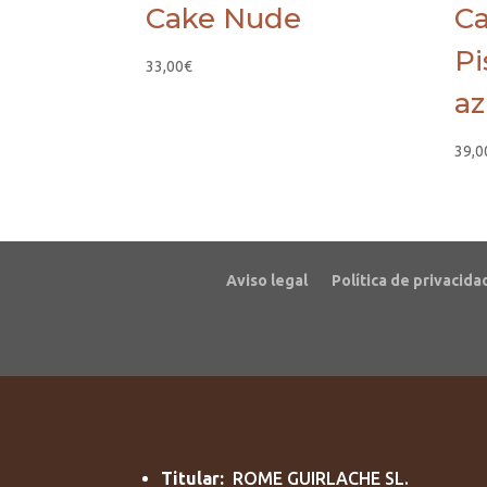
Cake Nude
Ca
Pi
33,00
€
az
39,0
Aviso legal
Política de privacida
Titular:
ROME GUIRLACHE SL.