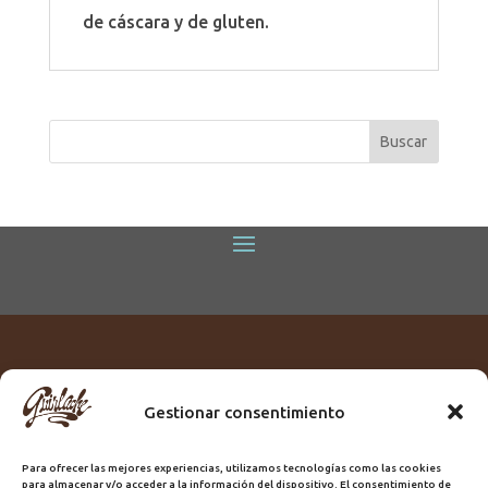
de cáscara y de gluten.
Gestionar consentimiento
Titular:
ROME GUIRLACHE SL.
CIF:
B76230028
Para ofrecer las mejores experiencias, utilizamos tecnologías como las cookies
Domicilio:
Calle Triana, 68
para almacenar y/o acceder a la información del dispositivo. El consentimiento de