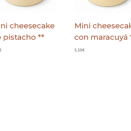
ni cheesecake
Mini cheeseca
 pistacho **
con maracuyá 
€
5,50
€