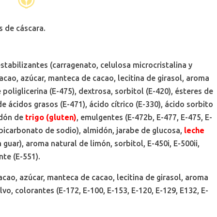
s de cáscara.
stabilizantes (carragenato, celulosa microcristalina y
cacao, azúcar, manteca de cacao, lecitina de girasol, aroma
e poliglicerina (E-475), dextrosa, sorbitol (E-420), ésteres de
e ácidos grasos (E-471), ácido cítrico (E-330), ácido sorbito
idón de
trigo (gluten)
, emulgentes (E-472b, E-477, E-475, E-
, bicarbonato de sodio), almidón, jarabe de glucosa,
leche
uar), aroma natural de limón, sorbitol, E-450i, E-500ii,
te (E-551).
cao, azúcar, manteca de cacao, lecitina de girasol, aroma
vo, colorantes (E-172, E-100, E-153, E-120, E-129, E132, E-