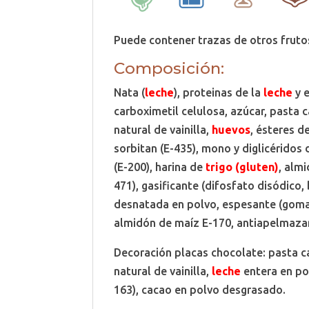
Puede contener trazas de otros fruto
Composición:
Nata (
leche
), proteinas de la
leche
y e
carboximetil celulosa, azúcar, pasta 
natural de vainilla,
huevos
, ésteres d
sorbitan (E-435), mono y diglicéridos d
(E-200), harina de
trigo (gluten)
, alm
471), gasificante (difosfato disódico
desnatada en polvo, espesante (goma g
almidón de maíz E-170, antiapelmazan
Decoración placas chocolate: pasta ca
natural de vainilla,
leche
entera en pol
163), cacao en polvo desgrasado.