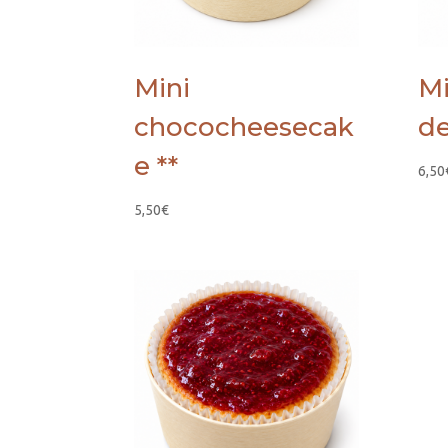
Mini
Mi
chococheesecak
de
e **
6,50
5,50
€