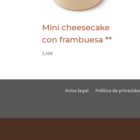
Mini cheesecake
con frambuesa **
5,50
€
Aviso legal
Política de privacida