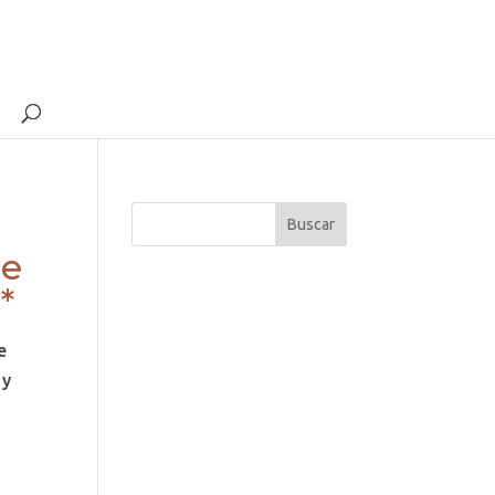
ce
*
e
 y