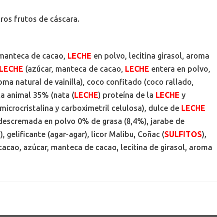
ros frutos de cáscara.
 manteca de cacao,
LECHE
en polvo, lecitina girasol, aroma
LECHE
(azúcar, manteca de cacao,
LECHE
entera en polvo,
roma natural de vainilla), coco confitado (coco rallado,
ta animal 35% (nata (
LECHE
) proteína de la
LECHE
y
microcristalina y carboximetril celulosa), dulce de
LECHE
escremada en polvo 0% de grasa (8,4%), jarabe de
 gelificante (agar-agar), licor Malibu, Coñac (
SULFITOS
),
acao, azúcar, manteca de cacao, lecitina de girasol, aroma