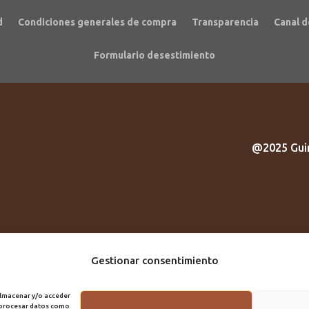
d
Condiciones generales de compra
Transparencia
Canal d
Formulario desestimiento
@2025 Guir
Gestionar consentimiento
almacenar y/o acceder
á procesar datos como