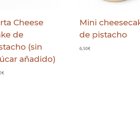
rta Cheese
Mini cheeseca
ke de
de pistacho
stacho (sin
6,50
€
úcar añadido)
0
€