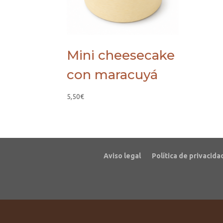
Mini cheesecake
con maracuyá
5,50
€
Aviso legal
Política de privacida