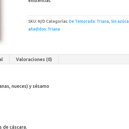
existencias.
SKU:
N/D
Categorías:
De Temorada: Triana
,
Sin azúca
añadidos: Triana
al
Valoraciones (0)
llanas, nueces) y sésamo
s de cáscara.