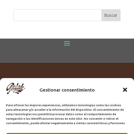
Gestionar consentimiento
Titular:
ROME GUIRLACHE SL.
CIF:
B76230028
Para ofrecer las mejores experiencias, utilizamos tecnologías como las cookies
Domicilio:
Calle Triana, 68
para almacenar y/o acceder a la información del dispositivo. El consentimiento de
Ciudad:
Las Palmas de Gran Canaria
estas tecnologías nos permitirá procesar datos como el comportamiento de
navegación o las identificaciones únicas en este sitio. No consentir o retirar el
Registro Sanitario:
GC/20/PH/7192
consentimiento, puede afectar negativamente a ciertas características y funciones.