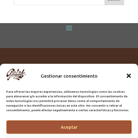
Gestionar consentimiento
Titular:
ROME GUIRLACHE SL.
CIF:
B76230028
Para ofrecer las mejores experiencias, utilizamos tecnologías como las cookies
Domicilio:
Calle Triana, 68
para almacenar y/o acceder a la información del dispositivo. El consentimiento de
Ciudad:
Las Palmas de Gran Canaria
estas tecnologías nos permitirá procesar datos como el comportamiento de
navegación o las identificaciones únicas en este sitio. No consentir o retirar el
Registro Sanitario:
GC/20/PH/7192
consentimiento, puede afectar negativamente a ciertas características y funciones.
Aceptar
@2025 Guirlache | Mantenimiento CLYMA Informática