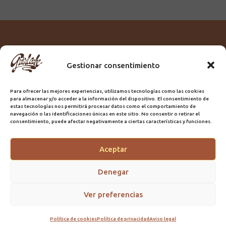
Gestionar consentimiento
Titular:
ROME GUIRLACHE SL.
CIF:
B76230028
Para ofrecer las mejores experiencias, utilizamos tecnologías como las cookies
Domicilio:
Calle Triana, 68
para almacenar y/o acceder a la información del dispositivo. El consentimiento de
Ciudad:
Las Palmas de Gran Canaria
estas tecnologías nos permitirá procesar datos como el comportamiento de
navegación o las identificaciones únicas en este sitio. No consentir o retirar el
Registro Sanitario:
GC/20/PH/7192
consentimiento, puede afectar negativamente a ciertas características y funciones.
Aceptar
@2025 Guirlache | Mantenimiento CLYMA Informática
Denegar
Ver preferencias
Política de cookies
Política de privacidad
Aviso legal