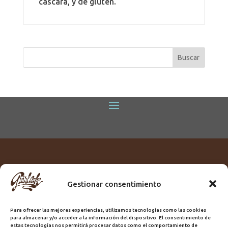
cáscara, y de gluten.
Gestionar consentimiento
Titular:
ROME GUIRLACHE SL.
CIF:
B76230028
Para ofrecer las mejores experiencias, utilizamos tecnologías como las cookies
Domicilio:
Calle Triana, 68
para almacenar y/o acceder a la información del dispositivo. El consentimiento de
Ciudad:
Las Palmas de Gran Canaria
estas tecnologías nos permitirá procesar datos como el comportamiento de