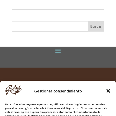
Gestionar consentimiento
Titular:
ROME GUIRLACHE SL.
CIF:
B76230028
Para ofrecer las mejores experiencias, utilizamos tecnologías como las cookies
Domicilio:
Calle Triana, 68
para almacenar y/o acceder a la información del dispositivo. El consentimiento de
Ciudad:
Las Palmas de Gran Canaria
estas tecnologías nos permitirá procesar datos como el comportamiento de
navegación o las identificaciones únicas en este sitio. No consentir o retirar el