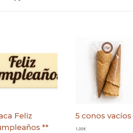
aca Feliz
5 conos vacíos 
mpleaños **
1,00
€