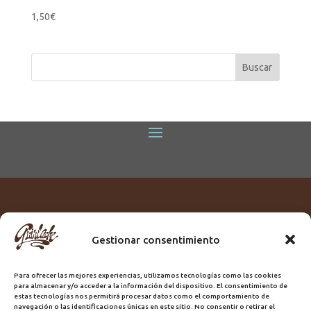
1,50
€
Gestionar consentimiento
Titular:
ROME GUIRLACHE SL.
CIF:
B76230028
Para ofrecer las mejores experiencias, utilizamos tecnologías como las cookies
Domicilio:
Calle Triana, 68
para almacenar y/o acceder a la información del dispositivo. El consentimiento de
Ciudad:
Las Palmas de Gran Canaria
estas tecnologías nos permitirá procesar datos como el comportamiento de
navegación o las identificaciones únicas en este sitio. No consentir o retirar el