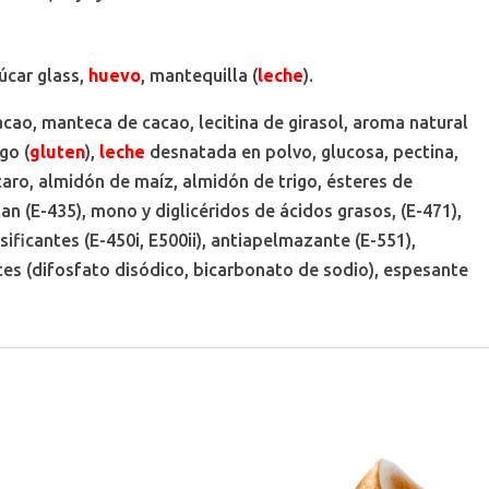
zúcar glass,
huevo
, mantequilla (
leche
).
cacao, manteca de cacao, lecitina de girasol, aroma natural
igo (
gluten
),
leche
desnatada en polvo, glucosa, pectina,
taro, almidón de maíz, almidón de trigo, ésteres de
tan (E-435), mono y diglicéridos de ácidos grasos, (E-471),
asificantes (E-450i, E500ii), antiapelmazante (E-551),
tes (difosfato disódico, bicarbonato de sodio), espesante