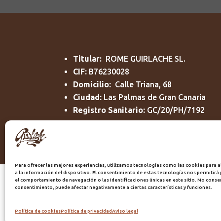
Titular:
ROME GUIRLACHE SL.
CIF:
B76230028
Domicilio:
Calle Triana, 68
Ciudad:
Las Palmas de Gran Canaria
Registro Sanitario:
GC/20/PH/7192
Para ofrecer las mejores experiencias, utilizamos tecnologías como las cookies para 
a la información del dispositivo. El consentimiento de estas tecnologías nos permitir
el comportamiento de navegación o las identificaciones únicas en este sitio. No consent
consentimiento, puede afectar negativamente a ciertas características y funciones.
Política de cookies
Política de privacidad
Aviso legal