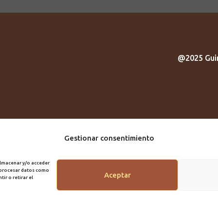
@2025 Guir
Gestionar consentimiento
almacenar y/o acceder
á procesar datos como
Aceptar
ir o retirar el