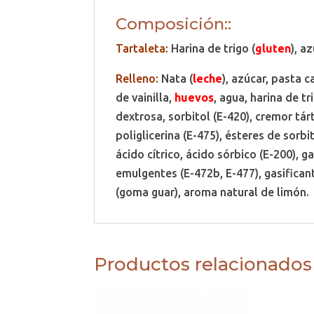
Composición::
Tartaleta:
Harina de trigo (
gluten
), a
Relleno:
Nata (
leche
), azúcar, pasta 
de vainilla,
huevos
, agua, harina de tr
dextrosa, sorbitol (E-420), cremor tár
poliglicerina (E-475), ésteres de sorbi
ácido cítrico, ácido sórbico (E-200), g
emulgentes (E-472b, E-477), gasifican
(goma guar), aroma natural de limón.
Productos relacionados