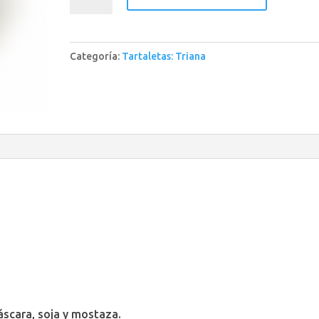
Yema
Quemada
Trufa
Categoría:
Tartaletas: Triana
cantidad
áscara, soja y mostaza.