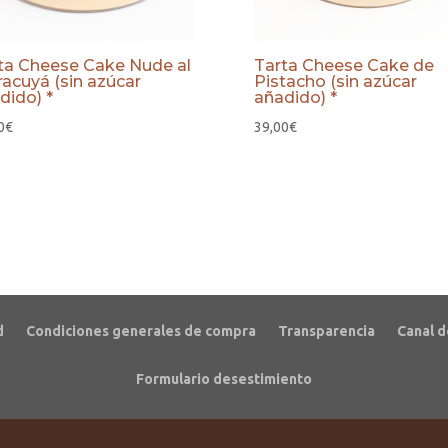
ta Cheese Cake Nude al
Tarta Cheese Cake de
acuyá (sin azúcar
Pistacho (sin azúcar
dido) *
añadido) *
0
€
39,00
€
d
Condiciones generales de compra
Transparencia
Canal d
Formulario desestimiento