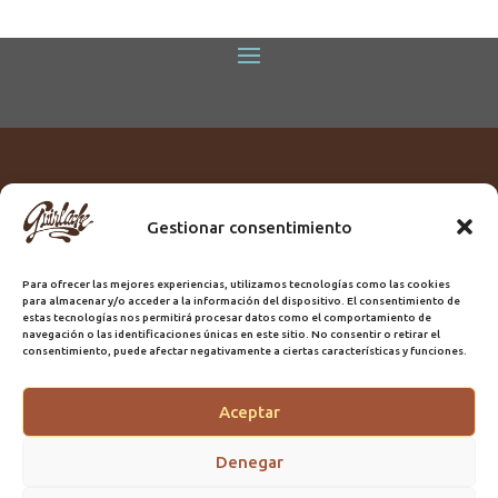
Gestionar consentimiento
Titular:
ROME GUIRLACHE SL.
CIF:
B76230028
Para ofrecer las mejores experiencias, utilizamos tecnologías como las cookies
Domicilio:
Calle Triana, 68
para almacenar y/o acceder a la información del dispositivo. El consentimiento de
Ciudad:
Las Palmas de Gran Canaria
estas tecnologías nos permitirá procesar datos como el comportamiento de
navegación o las identificaciones únicas en este sitio. No consentir o retirar el
Registro Sanitario:
GC/20/PH/7192
consentimiento, puede afectar negativamente a ciertas características y funciones.
Aceptar
@2025 Guirlache | Mantenimiento CLYMA Informática
Denegar